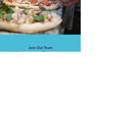
Join Our Team
Discover Exciting
Opportunities
Snabblänkar
Meny
Om oss